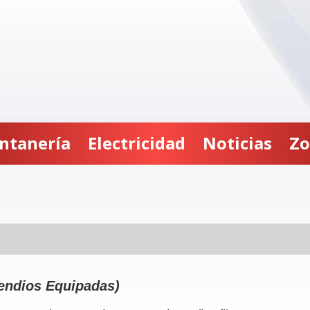
ntanería
Electricidad
Noticias
Zo
cendios Equipadas)