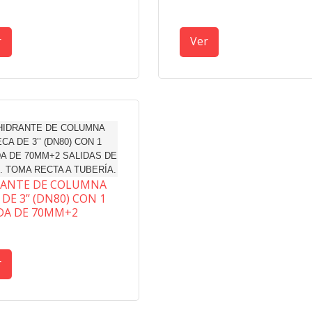
r
Ver
RANTE DE COLUMNA
 DE 3’’ (DN80) CON 1
DA DE 70MM+2
DAS DE 45MM. TOMA
A A TUBERÍA.
r