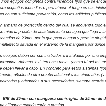
unos equipos completos contra incendios fijos que se encu
ara pequeños incendios o para atacar el fuego en sus inicio
es no son suficiente prevención, como los edificios públicos
un armario de protección dentro del cual se encuentra todo 
 mide la presión de abastecimiento del agua que llega a la 
endios de 20mts. por la que pasa el agua y permite dirigirl
 multiefecto situada en el extremo de la manguera por donde 
s equipos deben ser suministrados e instalados por una empr
normativa. Además, existen unas tablas (anexo III del mismo
 deben llevar a cabo. En concreto para estos sistemas fijos
ente, añadiendo otra prueba adicional a los cinco años (v
nalizados y adaptados a sus necesidades, siempre acorde 
s,
BIE de 25mm con manguera semirrígida de 25mm de d
ma cilíndrica cuando están a presión.