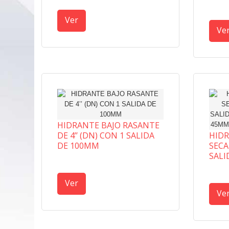
INOX
Ver
Ve
HIDRANTE BAJO RASANTE
DE 4’’ (DN) CON 1 SALIDA
HID
DE 100MM
SECA
SALI
SALI
RECT
Ver
Ve