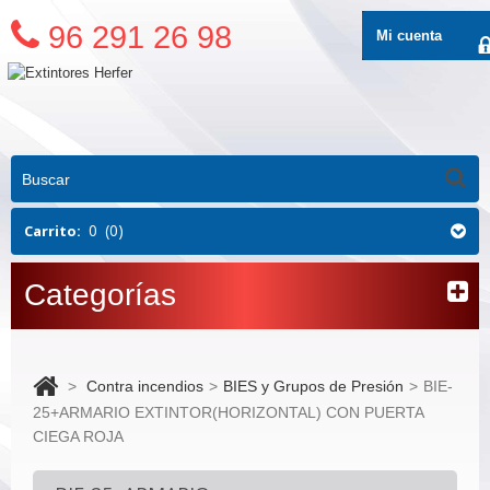
96 291 26 98
Mi cuenta
0
(0)
Carrito:
Categorías
>
Contra incendios
>
BIES y Grupos de Presión
>
BIE-
25+ARMARIO EXTINTOR(HORIZONTAL) CON PUERTA
CIEGA ROJA