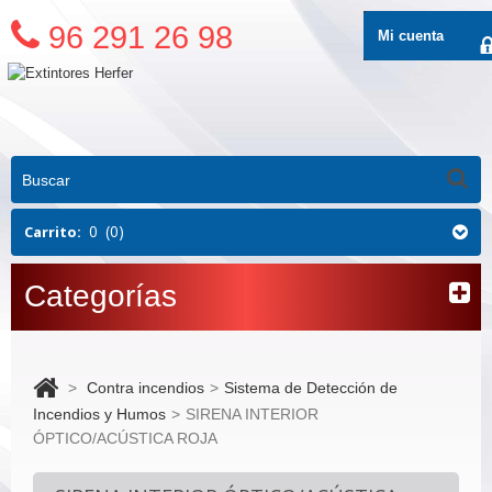
96 291 26 98
Mi cuenta
0
(0)
Carrito:
Categorías
>
Contra incendios
>
Sistema de Detección de
Incendios y Humos
>
SIRENA INTERIOR
ÓPTICO/ACÚSTICA ROJA