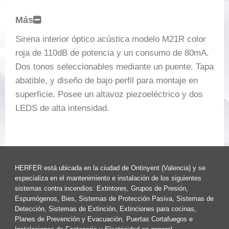
Más
Sirena interior óptico acústica modelo M21R color
roja de 110dB de potencia y un consumo de 80mA.
Dos tonos seleccionables mediante un puente. Tapa
abatible, y diseño de bajo perfil para montaje en
superficie. Posee un altavoz piezoeléctrico y dos
LEDS de alta intensidad.
HERFER está ubicada en la ciudad de Ontinyent (Valencia) y se
especializa en el mantenimiento e instalación de los siguientes
sistemas contra incendios: Extintores, Grupos de Presión,
Espumógenos, Bies, Sistemas de Protección Pasiva, Sistemas de
Detección, Sistemas de Extinción, Extinciones para cocinas,
Planes de Prevención y Evacuación, Puertas Cortafuegos e