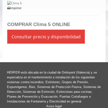
Imprimir
COMPRAR Clima 5 ONLINE
Consultar precio y disponibilidad
HERFER está ubicada en la ciudad de Ontinyent (Valencia) y se
especializa en el mantenimiento e instalación de los siguientes
sistemas contra incendios: Extintores, Grupos de Presión,
Espumógenos, Bies, Sistemas de Protección Pasiva, Sistemas de
Detección, Sistemas de Extinción, Extinciones para cocinas,
Planes de Prevención y Evacuación, Puertas Cortafuegos e
Instalaciones de Fontanería y Electricidad en general.
Aviso legal