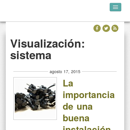
INICIO
QUIÉNES SOMOS
Visualización:
DÓNDE ESTAMOS
sistema
NUESTRA WEB
agosto 17, 2015
La
importancia
de una
buena
instalación